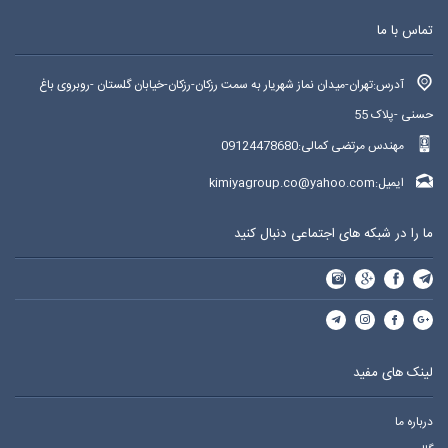
تماس با ما
قالب سنگ مصنوعی رویال
قالب سنگ مصنوعی چرمی
آدرس:تهران-میدان نماز شهریار به سمت رزکان-رزکان-خیابان گلستان -روبروی باغ
حسنی -پلاک 55
مهندس مرتضی کمالی:09124478680
ایمیل:kimiyagroup.co@yahoo.com
ما را در شبکه های اجتماعی دنبال کنید
لینک های مفید
درباره ما